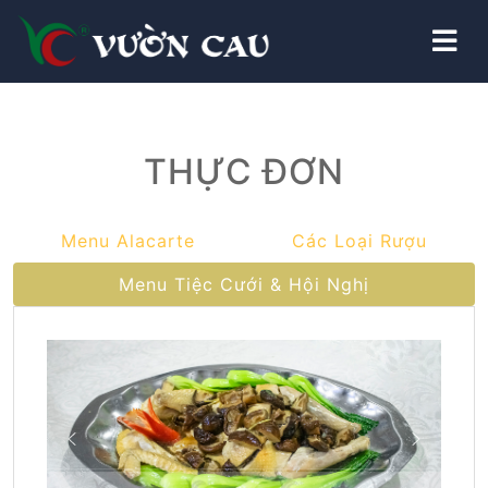
THỰC ĐƠN
Menu Alacarte
Các Loại Rượu
Menu Tiệc Cưới & Hội Nghị