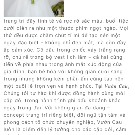
trang trí đầy tinh tế và rực rỡ sắc màu, buổi tiệc
cưới diễn ra như một thước phim ngọt ngào. Mọi
thứ đều được chăm chút tỉ mỉ để tạo nên một
ngày đặc biệt – không chỉ đẹp mắt, mà còn đầy
ắp cảm xúc. Cô dâu trong chiếc váy trắng rạng
rỡ, chú rể trong bộ vest lịch lãm – cả hai cùng
tiến về phía nhau trong ánh mắt xúc động của
gia đình, bạn bè hòa với không gian cưới sang
trọng nhưng không kém phần ấm cúng tạo nên
một buổi lễ trọn vẹn và hạnh phúc. Tại 𝑽𝒖̛𝒐̛̀𝒏 𝑪𝒂𝒖,
Chúng tôi tự hào khi được đồng hành cùng mỗi
cặp đôi trong hành trình ghi dấu khoảnh khắc
ngày trọng đại. Với không gian đa dạng –
concept trang trí riêng biệt, đội ngũ tận tâm và
phong cách tổ chức chuyên nghiệp, Vườn Cau
luôn là điểm đến lý tưởng cho các cặp đôi, cảm