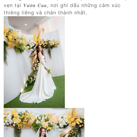
vẹn tại 𝑽𝒖̛𝒐̛̀𝒏 𝑪𝒂𝒖, nơi ghi dấu những cảm xúc
thiêng liêng và chân thành nhất.