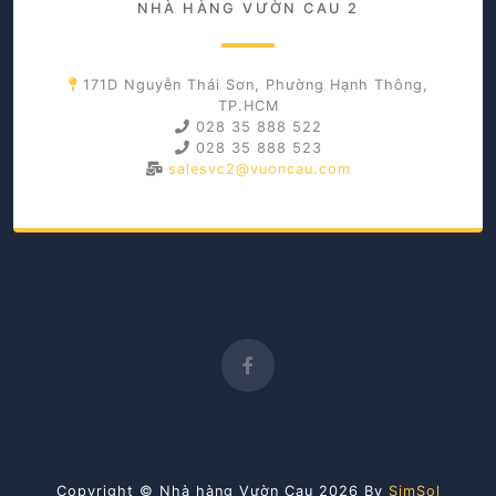
NHÀ HÀNG VƯỜN CAU 2
171D Nguyễn Thái Sơn, Phường Hạnh Thông,
TP.HCM
028 35 888 522
028 35 888 523
salesvc2@vuoncau.com
Copyright © Nhà hàng Vườn Cau 2026 By
SimSol